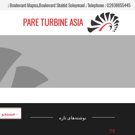
Ski
Boulevard Mapna,Boulevard Shahid Soleymani ;
Telephone : 02636655445 ;
t
PARE TURBINE ASIA
th
conten
جستجو
نوشته‌های تازه
برای:
119