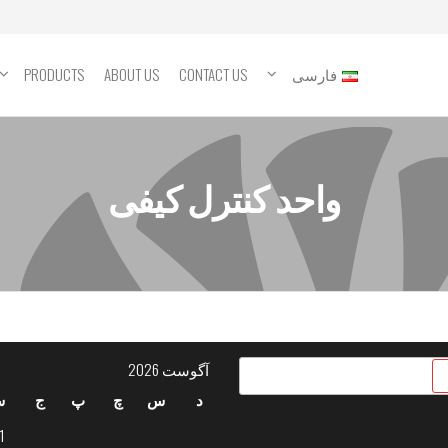
فارسی
CONTACT US
ABOUT US
PRODUCTS
واحد کنترل کیفی
آگوست 2026
د
س
چ
پ
ج
ش
1