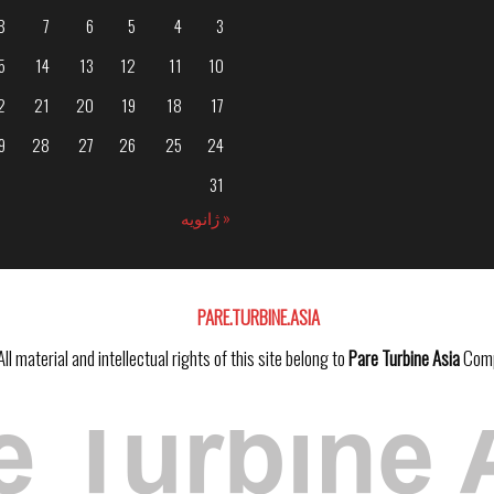
8
7
6
5
4
3
5
14
13
12
11
10
2
21
20
19
18
17
9
28
27
26
25
24
31
« ژانویه
PARE.TURBINE.ASIA
All material and intellectual rights of this site belong to
Pare Turbine Asia
Comp